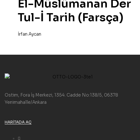
El-Müslümanan Der
Tul-İ Tarih (Farsça)
İrfan Aycan
Ostim, Fora İş Merkezi, 1354. Cadde No:138/5, 06378
Yenimahalle/Ankara
HARITADA AÇ