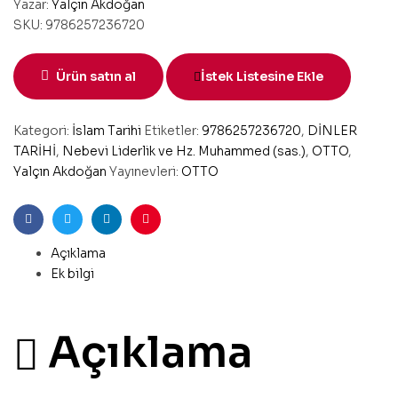
Yazar:
Yalçın Akdoğan
SKU:
9786257236720
Ürün satın al
İstek Listesine Ekle
Kategori:
İslam Tarihi
Etiketler:
9786257236720
,
DİNLER
TARİHİ
,
Nebevi Liderlik ve Hz. Muhammed (sas.)
,
OTTO
,
Yalçın Akdoğan
Yayınevleri:
OTTO
Facebook
Twitter
Linkedin
Pinterest
Açıklama
Ek bilgi
Açıklama