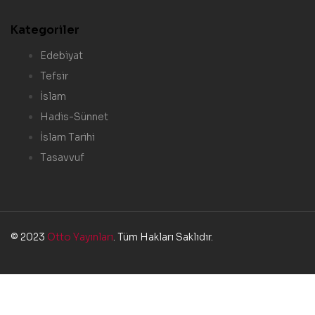
Kategoriler
Edebiyat
Tefsir
İslam
Hadis-Sünnet
İslam Tarihi
Tasavvuf
© 2023
Otto Yayınları
. Tüm Hakları Saklıdır.