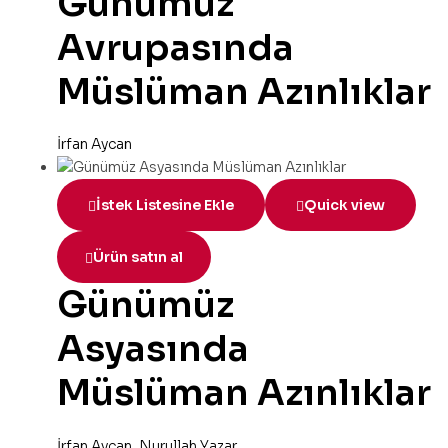
Günümüz
Avrupasında
Müslüman Azınlıklar
İrfan Aycan
İstek Listesine Ekle
Quick view
Ürün satın al
Günümüz
Asyasında
Müslüman Azınlıklar
İrfan Aycan
,
Nurullah Yazar