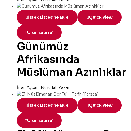
İstek Listesine Ekle
Quick view
Ürün satın al
Günümüz
Afrikasında
Müslüman Azınlıklar
İrfan Aycan
,
Nurullah Yazar
İstek Listesine Ekle
Quick view
Ürün satın al